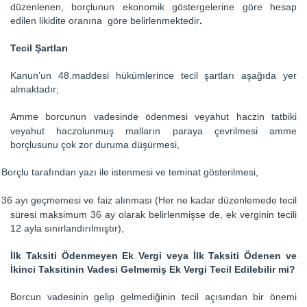
düzenlenen, borçlunun ekonomik göstergelerine göre hesap
edilen likidite oranına göre belirlenmektedir
.
Tecil Şartları
Kanun’un 48.maddesi hükümlerince tecil şartları aşağıda yer
almaktadır;
Amme borcunun vadesinde ödenmesi veyahut haczin tatbiki
veyahut haczolunmuş malların paraya çevrilmesi amme
borçlusunu çok zor duruma düşürmesi,
Borçlu tarafından yazı ile istenmesi ve teminat gösterilmesi,
36 ayı geçmemesi ve faiz alınması (Her ne kadar düzenlemede tecil
süresi maksimum 36 ay olarak belirlenmişse de, ek verginin tecili
12 ayla sınırlandırılmıştır),
İlk Taksiti Ödenmeyen Ek Vergi veya İlk Taksiti Ödenen ve
İkinci Taksitinin Vadesi Gelmemiş Ek Vergi Tecil Edilebilir mi?
Borcun vadesinin gelip gelmediğinin tecil açısından bir önemi