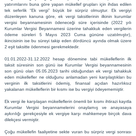
yatırımlarını buna göre yapan mükellef grupları için ihdas edilen
tek seferlik “Ek vergi” büyük bir sürpriz olmuştur. Ek vergiyi
düzenleyen kanuna göre, ek vergi taksitlerinin ilkinin kurumlar
vergisi beyannamesinin ödeneceği süre içerisinde (2022 yılı
Kurumlar Vergisi Beyannamesi üzerine tahakkuk eden vergilerin
ödeme süreleri 5 Mayıs 2023 Cuma gününe uzatılmıştır),
ikincisinin ise bu süreyi takip eden dördüncü ayında olmak üzere
2 eşit taksitte ödenmesi gerekmektedir.
01.01.2022-31.12.2022 hesap dönemine tabi mükelleflerin ilk
taksit süresinin son günü ise Kurumlar Vergisi beyannamesinin
son günü olan 05.05.2023 tarihi olduğundan ek vergi tahakkuk
eden mükellefler ne olduğunu anlamadan yeni karşılaştıkları bu
verginin ilk taksitlerini ödemiş, finansal açıdan hazırlıksız
yakalanan mükelleflerin bir kısmı ise bu vergiyi ödeyememiştir.
Ek vergi ile karşılaşan mükelleflerin önemli bir kısmı ihtirazi kayıtla
Kurumlar Vergisi beyannamelerini onaylamış ve anayasaya
aykırılığı gerekçesiyle ek vergiye karşı mahkemeye birçok dava
dilekçesi vermiştir.
Çoğu mükellefin faaliyetine sekte vuran bu sürpriz vergi sonrası