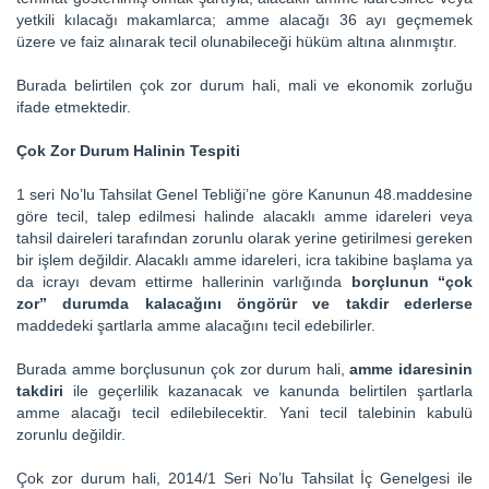
yetkili kılacağı makamlarca; amme alacağı 36 ayı geçmemek
üzere ve faiz alınarak tecil olunabileceği hüküm altına alınmıştır.
Burada belirtilen çok zor durum hali, mali ve ekonomik zorluğu
ifade etmektedir.
Çok Zor Durum Halinin Tespiti
1 seri No’lu Tahsilat Genel Tebliği’ne göre Kanunun 48.maddesine
göre tecil, talep edilmesi halinde alacaklı amme idareleri veya
tahsil daireleri tarafından zorunlu olarak yerine getirilmesi gereken
bir işlem değildir. Alacaklı amme idareleri, icra takibine başlama ya
da icrayı devam ettirme hallerinin varlığında
borçlunun “çok
zor” durumda kalacağını öngörür ve takdir ederlerse
maddedeki şartlarla amme alacağını tecil edebilirler.
Burada amme borçlusunun çok zor durum hali,
amme idaresinin
takdiri
ile geçerlilik kazanacak ve kanunda belirtilen şartlarla
amme alacağı tecil edilebilecektir. Yani tecil talebinin kabulü
zorunlu değildir.
Çok zor durum hali, 2014/1 Seri No’lu Tahsilat İç Genelgesi ile