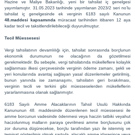
Hazine ve Maliye Bakanlığı, yeni bir tahsilat iç genelgesi
yayımlamıştır. 31.05.2023 tarihinde yayımlanan 2023/2 seri no’lu
tahsilat iç genelgesinde ek verginin 6183 sayılı Kanunun
48.maddesi kapsamında
müracaat tarihinden itibaren 12 aya
kadar tecil ve taksitlendirilebileceği duyurulmuştur.
Tecil Müessesesi
Vergi tahsilatının devamlılığı için, tahsilat sonrasında borçlunun
ekonomik durumunun ne olacağının da gözetilmesi
gerekmektedir. Bu sebeple, vergi tahsilatında mükelleflere kolaylık
sağlanması ilkesi çerçevesinde verginin ödeme zamanı, şekli ve
yeri konularında avantaj sağlayan yasal düzenlemeler getirilmiş,
bunun yanında ise zamanaşımı, tahsilatın geri bırakılması,
verginin tecili ve terkini gibi müesseselerden mükelleflerin
yararlanmasına olanak sağlanmıştır.
6183 Sayılı Amme Alacaklarının Tahsil Usulü Hakkında
Kanununun 48. maddesinde düzenlenen tecil müessesesi ile
amme borcunun vadesinde ödenmesi veya haczin tatbiki veyahut
haczolunmuş malların paraya çevrilmesi amme borçlusunu çok
zor duruma düşürecekse, borçlu tarafından yazı ile istenmiş ve
teminat gösterilmiş olmak şartıyla, alacaklı amme idaresince veya