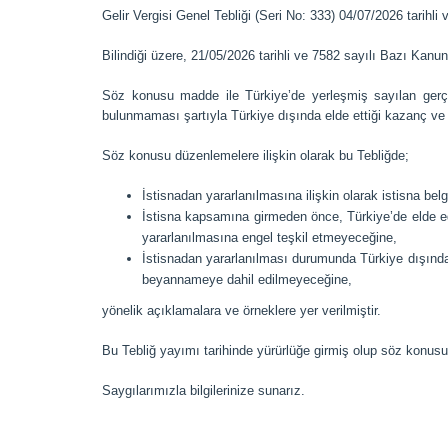
Gelir Vergisi Genel Tebliği (Seri No: 333) 04/07/2026 tarihl
Bilindiği üzere, 21/05/2026 tarihli ve 7582 sayılı Bazı Ka
Söz konusu madde ile Türkiye’de yerleşmiş sayılan gerçe
bulunmaması şartıyla Türkiye dışında elde ettiği kazanç ve i
Söz konusu düzenlemelere ilişkin olarak bu Tebliğde;
İstisnadan yararlanılmasına ilişkin olarak istisna be
İstisna kapsamına girmeden önce, Türkiye’de elde ed
yararlanılmasına engel teşkil etmeyeceğine,
İstisnadan yararlanılması durumunda Türkiye dışında e
beyannameye dahil edilmeyeceğine,
yönelik açıklamalara ve örneklere yer verilmiştir.
Bu Tebliğ yayımı tarihinde yürürlüğe girmiş olup söz konusu
Saygılarımızla bilgilerinize sunarız.