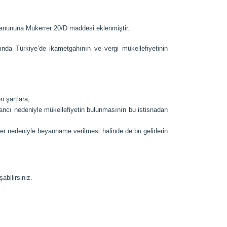
 Kanununa Mükerrer 20/D maddesi eklenmiştir.
nda Türkiye’de ikametgahının ve vergi mükellefiyetinin
n şartlara,
ancı nedeniyle mükellefiyetin bulunmasının bu istisnadan
ler nedeniyle beyanname verilmesi halinde de bu gelirlerin
abilirsiniz.