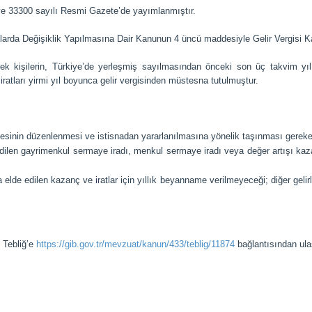
i ve 33300 sayılı Resmi Gazete’de yayımlanmıştır.
nunlarda Değişiklik Yapılmasına Dair Kanunun 4 üncü maddesiyle Gelir Vergisi
k kişilerin, Türkiye’de yerleşmiş sayılmasından önceki son üç takvim yılı
ratları yirmi yıl boyunca gelir vergisinden müstesna tutulmuştur.
lgesinin düzenlenmesi ve istisnadan yararlanılmasına yönelik taşınması gereke
ilen gayrimenkul sermaye iradı, menkul sermaye iradı veya değer artışı kaz
lde edilen kazanç ve iratlar için yıllık beyanname verilmeyeceği; diğer gelir
 Tebliğ’e
https://gib.gov.tr/mevzuat/kanun/433/teblig/11874
bağlantısından ulaş