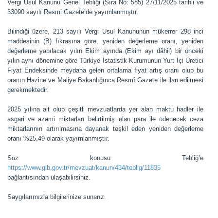
Vergi Usul Kanunu Genel Tebliği (Sıra No: 585) 27/11/2025 tarihli ve
33090 sayılı Resmi Gazete’de yayımlanmıştır.
Bilindiği üzere, 213 sayılı Vergi Usul Kanununun mükerrer 298 inci
maddesinin (B) fıkrasına göre, yeniden değerleme oranı, yeniden
değerleme yapılacak yılın Ekim ayında (Ekim ayı dâhil) bir önceki
yılın aynı dönemine göre Türkiye İstatistik Kurumunun Yurt İçi Üretici
Fiyat Endeksinde meydana gelen ortalama fiyat artış oranı olup bu
oranın Hazine ve Maliye Bakanlığınca Resmî Gazete ile ilan edilmesi
gerekmektedir.
2025 yılına ait olup çeşitli mevzuatlarda yer alan maktu hadler ile
asgari ve azami miktarları belirtilmiş olan para ile ödenecek ceza
miktarlarının artırılmasına dayanak teşkil eden yeniden değerleme
oranı %25,49 olarak yayımlanmıştır.
Söz konusu Tebliğ’e
https://www.gib.gov.tr/mevzuat/kanun/434/teblig/11835
bağlantısından ulaşabilirsiniz.
Saygılarımızla bilgilerinize sunarız.