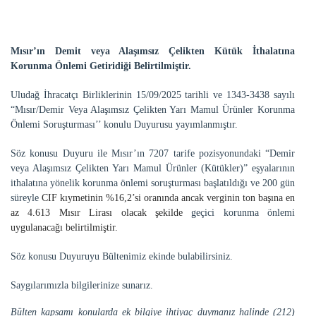
Mısır’ın Demit veya Alaşımsız Çelikten Kütük İthalatına
Korunma Önlemi Getiridiği Belirtilmiştir.
Uludağ İhracatçı Birliklerinin
15/09/2025 tarihli ve
1343-3438 sayılı
“
Mısır/Demir Veya Alaşımsız Çelikten Yarı Mamul Ürünler Korunma
Önlemi Soruşturması’’ konulu Duyurusu yayımlanmıştır.
Söz konusu Duyuru ile Mısır’ın 7207 tarife pozisyonundaki “Demir
veya Alaşımsız Çelikten Yarı Mamul Ürünler (Kütükler)” eşyalarının
ithalatına yönelik korunma önlemi soruşturması başlatıldığı ve 200 gün
süreyle
CIF kıymetinin %16,2’si oranında ancak verginin ton başına en
az 4.613 Mısır Lirası olacak şekilde
geçici korunma önlemi
uygulanacağı belirtilmiştir.
Söz konusu Duyuruyu Bültenimiz ekinde bulabilirsiniz.
Saygılarımızla bilgilerinize sunarız.
Bülten kapsamı konularda ek bilgiye ihtiyaç duymanız halinde (212)